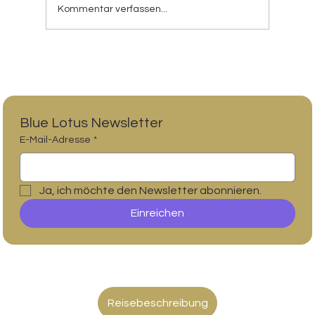
Kommentar verfassen...
Nefertum: Wie die Blaue Lotusblume zum
Gott der Schöpfung wurde
Blue Lotus Newsletter
E-Mail-Adresse
*
Ja, ich möchte den Newsletter abonnieren.
Einreichen
Reisebeschreibung