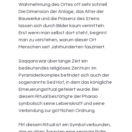
Wahrnehmung des Ortes oft sehr schnell. 
Die Dimension der Anlage, das Alter der 
Bauwerke und die Präsenz des Steins 
lassen sich durch Bilder kaum vermitteln. 
Erst wenn man selbst dort steht, beginnt 
man zu verstehen, warum dieser Ort 
Menschen seit Jahrhunderten fasziniert.
Saqqara war über lange Zeit ein 
bedeutendes religiöses Zentrum. Im 
Pyramidenkomplex befindet sich auch der 
sogenannte Sed Hof, in dem das königliche 
Erneuerungsritual gefeiert wurde. Bei 
diesem Ritual bestätigte der Pharao 
symbolisch seine Lebenskraft und seine 
Verbindung zur göttlichen Ordnung.
Mit diesem Ritual ist ein Symbol verbunden, 
das im alten Ägypten eine zentrale Rolle 