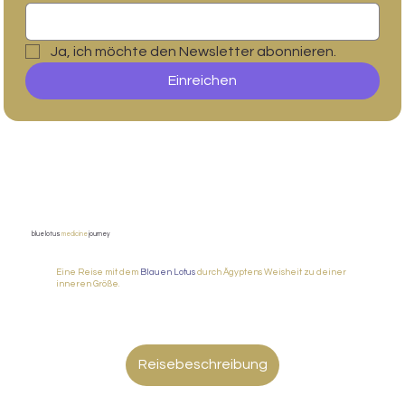
Ja, ich möchte den Newsletter abonnieren.
Einreichen
blue lotus
medicine
journey
Eine Reise mit dem
Blauen Lotus
durch Ägyptens Weisheit zu deiner
inneren Größe.
Reisebeschreibung