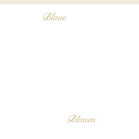
Der echte
Blaue
Lotus
Wofür verwendeten
die Ägypter den
Blauen
Lotus?