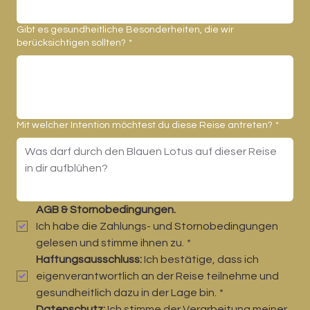
Gibt es gesundheitliche Besonderheiten, die wir
berücksichtigen sollten?
*
Mit welcher Intention möchtest du diese Reise antreten?
*
AGB & Stornobedingungen. 
Ich habe die Zahlungs- und Stornobedingungen 
gelesen und stimme ihnen zu.
*
Haftungsausschluss:
 Ich bestätige, dass ich 
eigenverantwortlich an der Reise teilnehme und 
gesundheitlich dazu in der Lage bin.
*
Datenschutz:
 Ich stimme der Verarbeitung meiner 