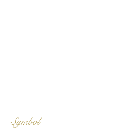
Der Blaue Lotus im alten
Ägypten:
Symbol
für Wiedergeburt und
die Sonne